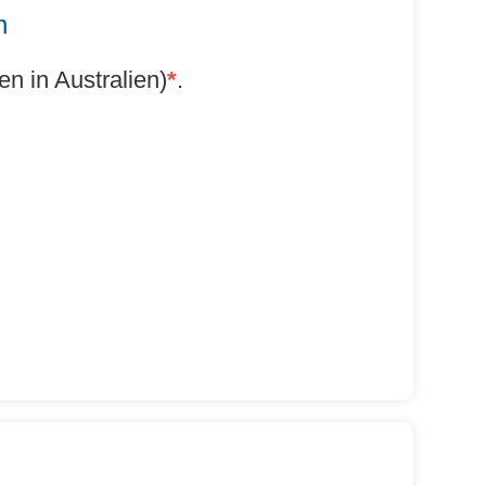
n
n in Australien)
*
.