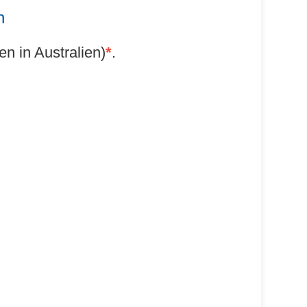
n
n in Australien)
*
.