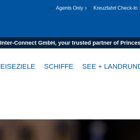
Agents Only
Kreuzfahrt Check-In
en & Getränke
Getränkepakete
Inter-Connect GmbH, your trusted partner of Prince
EISEZIELE
SCHIFFE
SEE + LANDRUN