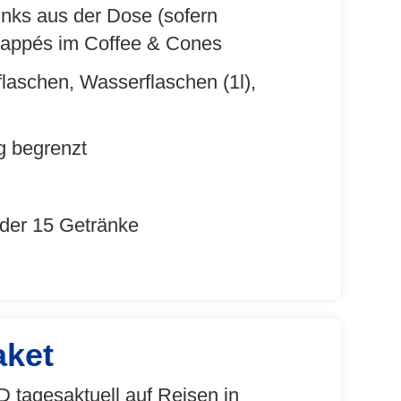
inks aus der Dose (sofern
 Frappés im Coffee & Cones
laschen, Wasserflaschen (1l),
g begrenzt
 der 15 Getränke
aket
D tagesaktuell auf Reisen in